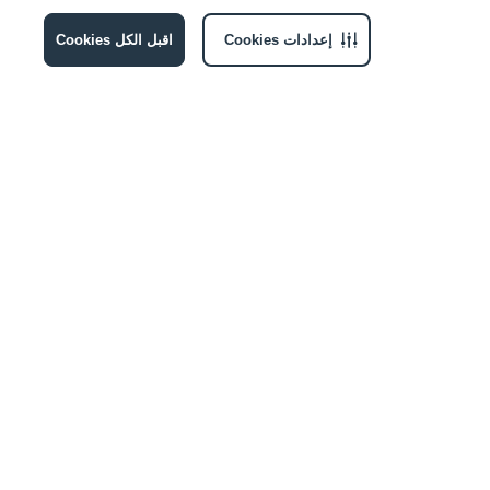
إعدادات Cookies
اقبل الكل Cookies
الإشتراك
انضموا إلينا
عنوان البريد الإلكتروني
أقرّ بموافقتي على تلقي الإشعارات التسويقية من ماجد الفطيم وشركائها. للمزيد من
المعلومات، يرجى مراجعة
مركز الخصوصية