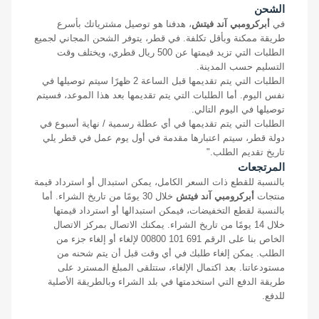
الشحن
في
أبركرومبي آند فيتش
، هدفنا هو توصيل مشترياتك بأسرع
طريقة ممكنة وبأقل تكلفة. في قطر، يتوفر الشحن المجاني لجميع
الطلبات التي تزيد قيمتها عن 500 ريال قطري، ويختلف وقت
التسليم حسب المدينة.
الطلبات التي يتم تقديمها قبل الساعة 2 ظهرًا سيتم توصيلها في
نفس اليوم. أما الطلبات التي يتم تقديمها بعد هذا الموعد، فسيتم
توصيلها في اليوم التالي.
الطلبات التي يتم تقديمها في أي عطلة رسمية / نهاية أسبوع في
دولة قطر، سيتم اعتبارها مقدمة في أول يوم عمل في قطر يلي
تاريخ تقديم الطلب."
المرتجعات
بالنسبة للقطع ذات السعر الكامل، يمكن استبدال أو استرداد قيمة
منتجات
أبركرومبي آند فيتش
خلال 30 يومًا من تاريخ الشراء. أما
بالنسبة لقطع التخفيضات، فيمكن استبدالها أو استرداد قيمتها
خلال 14 يومًا من تاريخ الشراء. يمكنك الاتصال بمركز الاتصال
الخاص بنا على الرقم 00800 101 691 لإلغاء أو إلغاء جزء من
الطلب. يمكن إلغاء طلبك في أي وقت قبل أن يتم شحنه من
مستودعاتنا. بعد اكتمال الإلغاء، ستتلقى المبلغ المسترد على
طريقة الدفع التي استخدمتها في بلد الشراء وبالطريقة الأصلية
للدفع.