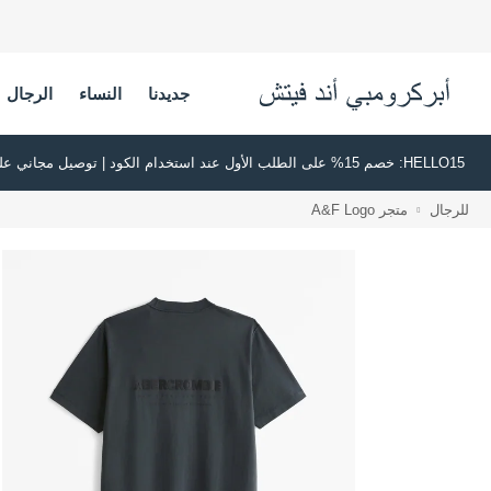
جديدنا
النساء
الرجال
HELLO15: خصم 15% على الطلب الأول عند استخدام الكود | توصيل مجاني على جميع الطلبات بقيمة 500 ريال قطري أو أكثر
للرجال
متجر A&F Logo